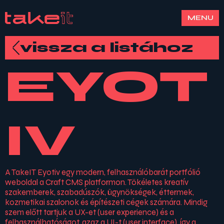
MENU
vissza a listához
EYOT
IV
A TakeIT Eyotiv egy modern, felhasználóbarát portfólió
weboldal a Craft CMS platformon. Tökéletes kreatív
szakemberek, szabadúszók, ügynökségek, éttermek,
kozmetikai szalonok és építészeti cégek számára. Mindig
szem előtt tartjuk a UX-et (user experience) és a
felhasználhatóságot, azaz a UI-t (user interface), így a