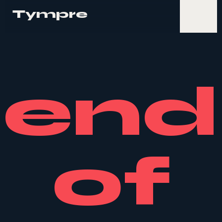
Tympre
end
of